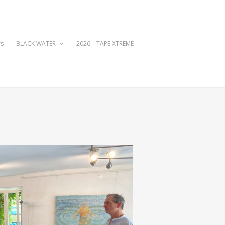
rs
BLACK WATER
2026 – TAPE XTREME