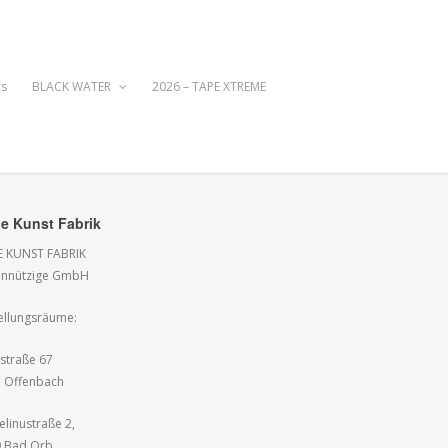
rs
BLACK WATER
2026 – TAPE XTREME
e Kunst Fabrik
 KUNST FABRIK
innützige GmbH
ellungsräume:
hstraße 67
 Offenbach
linustraße 2,
 Bad Orb