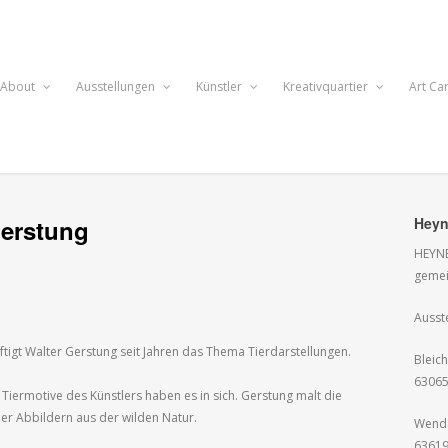
About
Ausstellungen
Künstler
Kreativquartier
Art Ca
Gerstung
Heyn
HEYNE
geme
Ausst
igt Walter Gerstung seit Jahren das Thema Tierdarstellungen.
Bleic
63065
Tiermotive des Künstlers haben es in sich. Gerstung malt die
er Abbildern aus der wilden Natur.
Wende
63619