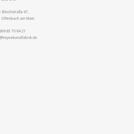
: Bleichstraße 67,
 Offenbach am Main
0)69.85 70 84 21
e@heynekunstfabrik.de