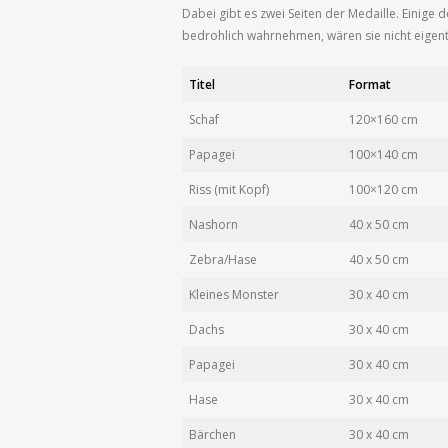
Dabei gibt es zwei Seiten der Medaille. Einige 
bedrohlich wahrnehmen, wären sie nicht eigentl
Titel
Format
Schaf
120×160 cm
Papagei
100×140 cm
Riss (mit Kopf)
100×120 cm
Nashorn
40 x 50 cm
Zebra/Hase
40 x 50 cm
Kleines Monster
30 x 40 cm
Dachs
30 x 40 cm
Papagei
30 x 40 cm
Hase
30 x 40 cm
Bärchen
30 x 40 cm